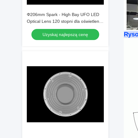
Φ206mm Spark - High Bay UFO LED
Optical Lens 120 stopni dla oświetlenia
obszarów przemysłowych o wysokiej
Ryso
Uzyskaj najlepszą cenę
mocy