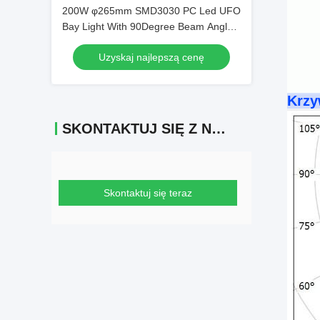
200W φ265mm SMD3030 PC Led UFO
Bay Light With 90Degree Beam Angle
IP66 Poziom ochrony
Uzyskaj najlepszą cenę
Krzy
SKONTAKTUJ SIĘ Z NAMI
Skontaktuj się teraz