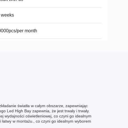
4 weeks
0000pcs/per month
kładanie światła w całym obszarze, zapewniając
o Led High Bay zapewnia, że jest trwały i trwały.
j wydajności oświetleniowej, co czyni go idealnym
i łatwy w montażu., co czyni go idealnym wyborem