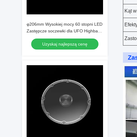
Kąt w
φ206mm Wysokiej mocy 60 stopni LED
Efekt
Zastępcze soczewki dla UFO Highbay
światła
Zast
Uzyskaj najlepszą cenę
Za