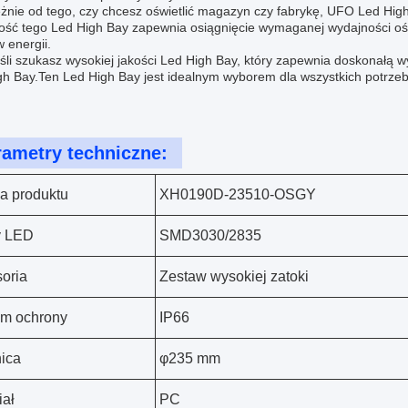
eżnie od tego, czy chcesz oświetlić magazyn czy fabrykę, UFO Led Hi
ość tego Led High Bay zapewnia osiągnięcie wymaganej wydajności ośw
 energii.
śli szukasz wysokiej jakości Led High Bay, który zapewnia doskonałą w
gh Bay.Ten Led High Bay jest idealnym wyborem dla wszystkich potrze
rametry techniczne:
a produktu
XH0190D-23510-OSGY
y LED
SMD3030/2835
oria
Zestaw wysokiej zatoki
om ochrony
IP66
ica
φ235 mm
iał
PC