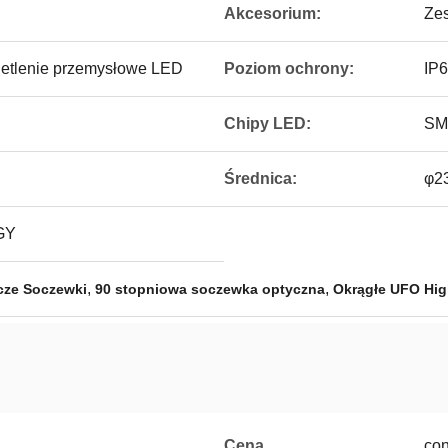
Akcesorium:
Zes
ietlenie przemysłowe LED
Poziom ochrony:
IP
Chipy LED:
SM
Średnica:
φ2
GY
,
,
cze Soczewki
90 stopniowa soczewka optyczna
Okrągłe UFO Hig
Cena
con