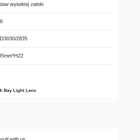
taw wysokiej zatoki
66
D3030/2835
35mm*H22
h Bay Light Lens
sult with us