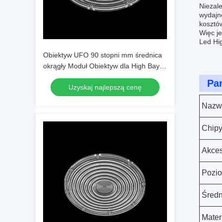
Niezal
wydajn
kosztów
Więc je
Led Hi
Obiektyw UFO 90 stopni mm średnica
okrągły Moduł Obiektyw dla High Bay
Light / 2835 3030 PC LED
Pa
Uzyskaj najlepszą cenę
Nazw
Chip
Akces
Pozi
Średn
Mater