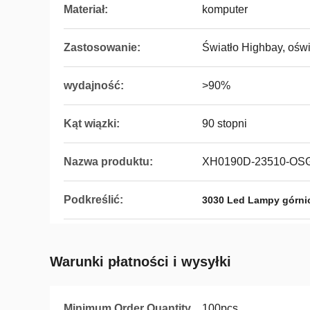
Materiał:
komputer
Zastosowanie:
Światło Highbay, ośw
wydajność:
>90%
Kąt wiązki:
90 stopni
Nazwa produktu:
XH0190D-23510-OS
Podkreślić:
3030 Led Lampy górni
Warunki płatności i wysyłki
Minimum Order Quantity
100pcs