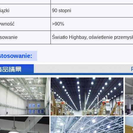
iązki
90 stopni
ywność
>90%
osowanie
Światło Highbay, oświetlenie przemy
stosowanie: