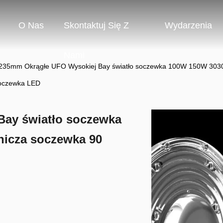
O Nas
Skontaktuj Się Z
Wydarzenia
Nami
235mm Okrągłe UFO Wysokiej Bay światło soczewka 100W 150W 3030 
oczewka LED
ay światło soczewka
icza soczewka 90