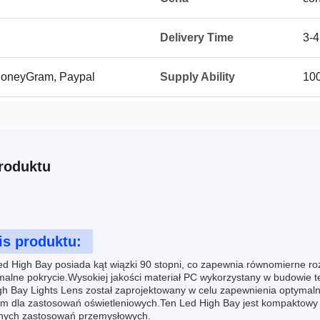
Delivery Time
3-
 MoneyGram, Paypal
Supply Ability
10
roduktu
is produktu:
d High Bay posiada kąt wiązki 90 stopni, co zapewnia równomierne roz
lne pokrycie.Wysokiej jakości materiał PC wykorzystany w budowie teg
h Bay Lights Lens został zaprojektowany w celu zapewnienia optymalne
m dla zastosowań oświetleniowych.Ten Led High Bay jest kompaktowy 
żnych zastosowań przemysłowych.