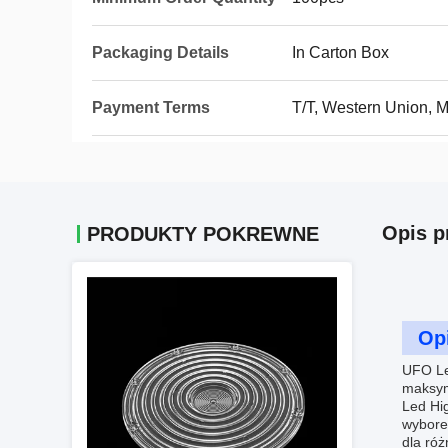
Packaging Details
In Carton Box
Payment Terms
T/T, Western Union,
Opis p
PRODUKTY POKREWNE
Op
UFO Le
maksyma
Led Hig
wybore
dla ró