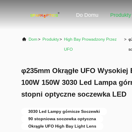
Do Domu
Produkty
Dom
>
Produkty
>
High Bay Prowadzony Przez
>
φ
UFO
s
φ235mm Okrągłe UFO Wysokiej B
100W 150W 3030 Led Lampa górn
stopni optyczne soczewka LED
3030 Led Lampy górnicze Soczewki
90 stopniowa soczewka optyczna
Okrągłe UFO High Bay Light Lens