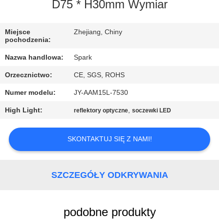
D75 * H30mm Wymiar
KONTROLA
Miejsce
Zhejiang, Chiny
JAKOŚCI
pochodzenia:
Nazwa handlowa:
Spark
SKONTAKTUJ
Orzecznictwo:
CE, SGS, ROHS
SIĘ
Numer modelu:
JY-AAM15L-7530
Z
High Light:
,
reflektory optyczne
soczewki LED
NAMI
SKONTAKTUJ SIĘ Z NAMI!
NOWOŚCI
SPRAWY
SZCZEGÓŁY ODKRYWANIA
POPROŚ
podobne produkty