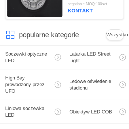
93% dla lampek LED
negotiable MOQ:100szt
10W - 200W
KONTAKT
popularne kategorie
Wszystko
Soczewki optyczne
Latarka LED Street
LED
Light
High Bay
Ledowe oświetlenie
prowadzony przez
stadionu
UFO
Liniowa soczewka
Obiektyw LED COB
LED