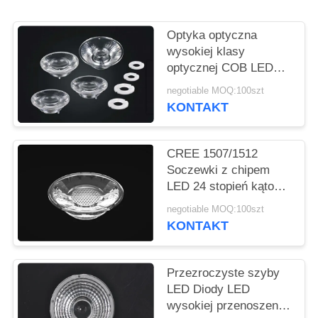
O
WYCENĘ
Optyka optyczna
wysokiej klasy
optycznej COB LED
MAPA
Optyczna świetlówka o
negotiable MOQ:100szt
WITRYNY
jasnym świetle
KONTAKT
POLITYKA
CREE 1507/1512
PRYWATNOŚCI
Soczewki z chipem
LED 24 stopień kątowy
dla lampy sufitowej
negotiable MOQ:100szt
LED
KONTAKT
Przezroczyste szyby
LED Diody LED
wysokiej przenoszenia