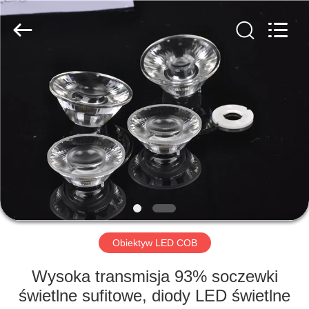
Spark
Optics
Technology
Co.,
LTD.
All
Rights
Reserved.
DO
DOMU
PRODUKTY
O
NAS
WYCIECZKA
Obiektyw LED COB
PO
Wysoka transmisja 93% soczewki
FABRYCE
świetlne sufitowe, diody LED świetlne