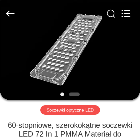
Spark
Optics
Technology
Co.,
LTD.
All
Rights
Reserved.
DO
DOMU
PRODUKTY
O
NAS
WYCIECZKA
Soczewki optyczne LED
PO
60-stopniowe, szerokokątne soczewki
FABRYCE
LED 72 In 1 PMMA Materiał do