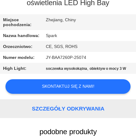
oświetlenia LED High Bay
KONTROLA
Miejsce
Zhejiang, Chiny
JAKOŚCI
pochodzenia:
Nazwa handlowa:
Spark
SKONTAKTUJ
Orzecznictwo:
CE, SGS, ROHS
SIĘ
Numer modelu:
JY-BAA7260P-25074
Z
High Light:
,
soczewka wysokokątna
obiektyw o mocy 3 W
NAMI
SKONTAKTUJ SIĘ Z NAMI!
NOWOŚCI
SPRAWY
SZCZEGÓŁY ODKRYWANIA
POPROŚ
podobne produkty