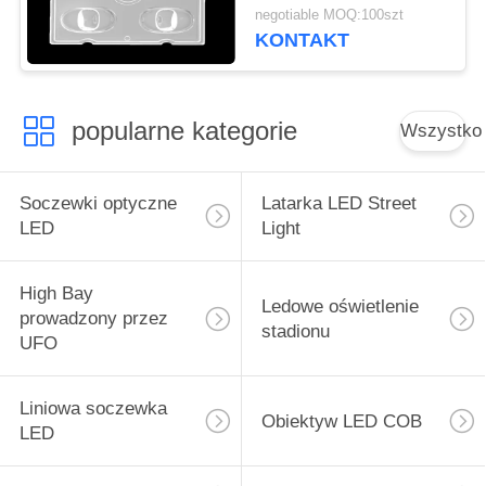
Temperatura pracy
negotiable MOQ:100szt
poniżej 90 ℃
KONTAKT
popularne kategorie
Wszystko
Soczewki optyczne
Latarka LED Street
LED
Light
High Bay
Ledowe oświetlenie
prowadzony przez
stadionu
UFO
Liniowa soczewka
Obiektyw LED COB
LED