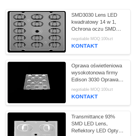
O
WYCENĘ
SMD3030 Lens LED
kwadratowy 14 w 1,
Ochrona oczu SMD
MAPA
LED Lens Do
negotiable MOQ:100szt
WITRYNY
oświetlenia ulicznego
KONTAKT
LED
POLITYKA
Oprawa oświetleniowa
PRYWATNOŚCI
wysokotonowa firmy
Edison 3030 Oprawa
obiektywowa
negotiable MOQ:100szt
Symetryczna
KONTAKT
konstrukcja do
oświetlenia
zewnętrznego
Transmittance 93%
SMD LED Lens,
Reflektory LED Optyka