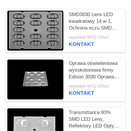
O
WYCENĘ
SMD3030 Lens LED
kwadratowy 14 w 1,
Ochrona oczu SMD
MAPA
LED Lens Do
negotiable MOQ:100szt
WITRYNY
oświetlenia ulicznego
KONTAKT
LED
POLITYKA
Oprawa oświetleniowa
PRYWATNOŚCI
wysokotonowa firmy
Edison 3030 Oprawa
obiektywowa
negotiable MOQ:100szt
Symetryczna
KONTAKT
konstrukcja do
oświetlenia
zewnętrznego
Transmittance 93%
SMD LED Lens,
Reflektory LED Optyka