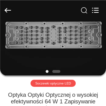
Spark
Optics
Technology
Co.,
LTD.
All
Rights
Reserved.
DO
DOMU
PRODUKTY
O
NAS
WYCIECZKA
Soczewki optyczne LED
PO
Optyka Optyki Optycznej o wysokiej
FABRYCE
efektywności 64 W 1 Zapisywanie