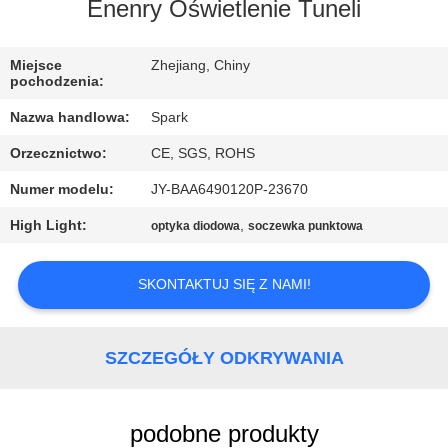
Enenry Oświetlenie Tuneli
KONTROLA
Miejsce
Zhejiang, Chiny
JAKOŚCI
pochodzenia:
Nazwa handlowa:
Spark
SKONTAKTUJ
Orzecznictwo:
CE, SGS, ROHS
SIĘ
Numer modelu:
JY-BAA6490120P-23670
Z
High Light:
,
optyka diodowa
soczewka punktowa
NAMI
SKONTAKTUJ SIĘ Z NAMI!
NOWOŚCI
SPRAWY
SZCZEGÓŁY ODKRYWANIA
POPROŚ
podobne produkty