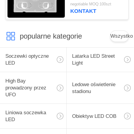
Temperatura pracy
negotiable MOQ:100szt
poniżej 90 ℃
KONTAKT
popularne kategorie
Wszystko
Soczewki optyczne
Latarka LED Street
LED
Light
High Bay
Ledowe oświetlenie
prowadzony przez
stadionu
UFO
Liniowa soczewka
Obiektyw LED COB
LED